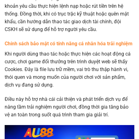
khoản yêu cầu thực hiện lệnh nạp hoặc rút tiền trên hệ
thống. Đồng thời, khi có trục trặc kỹ thuật hoặc quên mật
khẩu, cần hướng dẫn thao tác giao dịch tài chính, đội
CSKH sẽ sử dụng để hỗ trợ người yêu cầu.
Chính sách bảo mật có tính năng cá nhân hóa trải nghiệm
Khi người dùng thao tác hoặc thực hiện các hoạt động cá
cược, chơi game đổi thưởng trên trình duyệt web sẽ thấy
Cookies. Đây là file lưu trữ mềm, vai trò thu thập hành vi,
thói quen và mong muốn của người chơi với sản phẩm,
dịch vụ đang sử dụng.
Điều này hỗ trợ nhà cái cải thiện và phát triển dịch vụ để
nâng tầm trải nghiệm người chơi, đồng thời gia tăng bảo
vệ an toàn trong suốt quá trình tham gia giải trí.