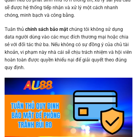
sẽ được hệ thống tiếp nhận và xử lý một cách nhanh
chóng, minh bạch và công bằng.
Tuân thủ
chính sách bảo mật
chúng tôi không sử dụng
data người dùng vào các mục đích thương mại hoặc chia
sẻ với đối tác thứ ba. Nếu không có sự đồng ý của chủ tài
khoản, vi phạm này nhà cái sẽ chịu trách nhiệm và hội viên
hoàn toàn được quyền khiếu nại để giải quyết theo đúng
quy định.