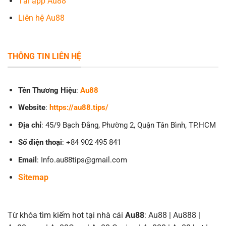
Tải app Au88
Liên hệ Au88
THÔNG TIN LIÊN HỆ
Tên Thương Hiệu
:
Au88
Website
:
https://au88.tips/
Địa chỉ
: 45/9 Bạch Đằng, Phường 2, Quận Tân Bình, TP.HCM
Số điện thoại
: +84 902 495 841
Email
:
Info.au88tips@gmail.com
Sitemap
Từ khóa tìm kiếm hot tại nhà cái
Au88
: Au88 | Au888 |