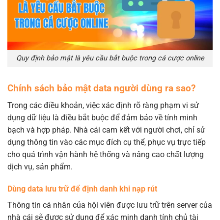
Quy định bảo mật là yêu cầu bắt buộc trong cá cược online
Chính sách bảo mật data người dùng ra sao?
Trong các điều khoản, việc xác định rõ ràng phạm vi sử
dụng dữ liệu là điều bắt buộc để đảm bảo về tính minh
bạch và hợp pháp. Nhà cái cam kết với người chơi, chỉ sử
dụng thông tin vào các mục đích cụ thể, phục vụ trực tiếp
cho quá trình vận hành hệ thống và nâng cao chất lượng
dịch vụ, sản phẩm.
Dùng data lưu trữ để định danh khi nạp rút
Thông tin cá nhân của hội viên được lưu trữ trên server của
nhà cái sẽ được sử dụng để xác minh danh tính chủ tài