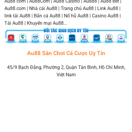
Au88 com | Au88Com | Au88 Casino | Au888 | Au88 bet |
Au88.com | Nhà cái Au88 | Trang chủ Au88 | Link Au88 |
link tải Au88 | Bắn cá Au88 | Nổ hũ Au88 | Casino Au88 |
Tải Au88 | Khuyến mại Au88...
Au88 Sân Chơi Cá Cược Uy Tín
45/9 Bạch Đằng, Phường 2, Quận Tân Bình, Hồ Chí Minh,
Việt Nam