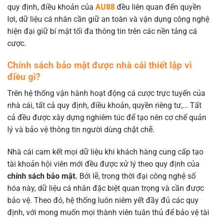
quy định, điều khoản của
AU88
đều liên quan đến quyền
lợi, dữ liệu cá nhân cần giữ an toàn và vận dụng công nghệ
hiện đại giữ bí mật tối đa thông tin trên các nền tảng cá
cược.
Chính sách bảo mật được nhà cái thiết lập vì
điều gì?
Trên hệ thống vận hành hoạt động cá cược trực tuyến của
nhà cái, tất cả quy định, điều khoản, quyền riêng tư,… Tất
cả đều được xây dựng nghiêm túc để tạo nên cơ chế quản
lý và bảo vệ thông tin người dùng chặt chẽ.
Nhà cái cam kết mọi dữ liệu khi khách hàng cung cấp tạo
tài khoản hội viên mới đều được xử lý theo quy định của
chính sách bảo mật.
Bởi lẽ, trong thời đại công nghệ số
hóa này, dữ liệu cá nhân đặc biệt quan trọng và cần được
bảo vệ. Theo đó, hệ thống luôn niêm yết đầy đủ các quy
định, với mong muốn mọi thành viên tuân thủ để bảo vệ tài