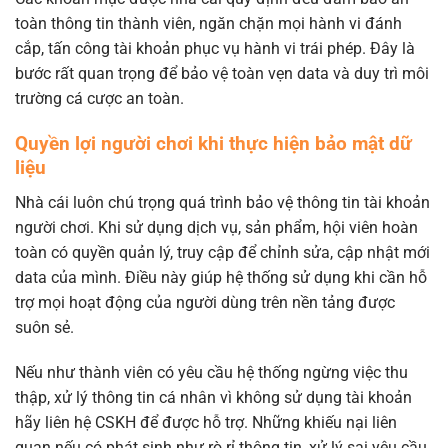
toàn thông tin thành viên, ngăn chặn mọi hành vi đánh
cắp, tấn công tài khoản phục vụ hành vi trái phép. Đây là
bước rất quan trọng để bảo vệ toàn vẹn data và duy trì môi
trường cá cược an toàn.
Quyền lợi người chơi khi thực hiện bảo mật dữ
liệu
Nhà cái luôn chú trọng quá trình bảo vệ thông tin tài khoản
người chơi. Khi sử dụng dịch vụ, sản phẩm, hội viên hoàn
toàn có quyền quản lý, truy cập để chỉnh sửa, cập nhật mới
data của mình. Điều này giúp hệ thống sử dụng khi cần hỗ
trợ mọi hoạt động của người dùng trên nền tảng được
suôn sẻ.
Nếu như thành viên có yêu cầu hệ thống ngừng việc thu
thập, xử lý thông tin cá nhân vì không sử dụng tài khoản
hãy liên hệ CSKH để được hỗ trợ. Những khiếu nại liên
quan nếu có phát sinh như rò rỉ thông tin, xử lý sai yêu cầu