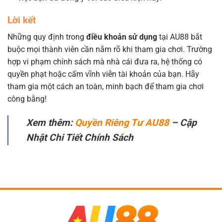
Lời kết
Những quy định trong
điều khoản sử dụng
tại AU88 bắt
buộc mọi thành viên cần nắm rõ khi tham gia chơi. Trường
hợp vi phạm chính sách mà nhà cái đưa ra, hệ thống có
quyền phạt hoặc cấm vĩnh viễn tài khoản của bạn. Hãy
tham gia một cách an toàn, minh bạch để tham gia chơi
công bằng!
Xem thêm:
Quyền Riêng Tư AU88
– Cập
Nhật Chi Tiết Chính Sách