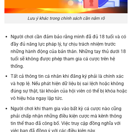
Lưu ý khác trong chính sách cần nắm rõ
Người chơi cần đảm bảo rằng mình đã đủ 18 tuổi và có
đầy đủ năng lực pháp lý, tự chịu trách nhiệm trước
những hành động của bản thân. Những tay thủ dưới 18
tuổi sẽ không được phép tham gia cá cược trên hệ
thống.
Tất cả thông tin cá nhân khi đăng ký phải là chính xác
và hợp lệ. Nếu phát hiện dữ liệu bị sai lệch hoặc không
đúng sự thật, tài khoản của hội viên có thể bị khóa hoặc
vô hiệu hóa ngay lập tức.
Người chơi khi tham gia vào bất kỳ cá cược nào cũng
phải chấp nhận những điều kiện cược mà kênh thông
tin thể thao đã công bố. Việc truy cập đồng nghĩa với
việc bạn đã đồng ý với các điều kiện này.