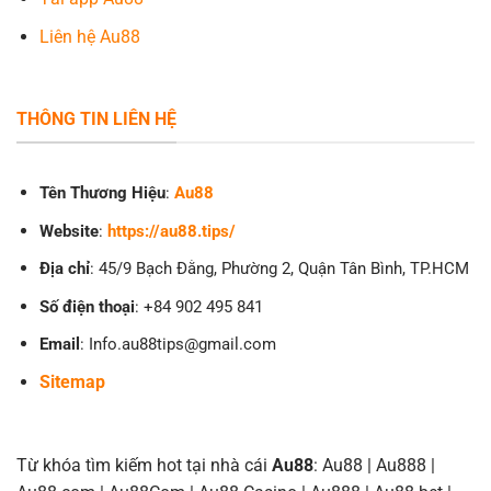
Liên hệ Au88
THÔNG TIN LIÊN HỆ
Tên Thương Hiệu
:
Au88
Website
:
https://au88.tips/
Địa chỉ
: 45/9 Bạch Đằng, Phường 2, Quận Tân Bình, TP.HCM
Số điện thoại
: +84 902 495 841
Email
:
Info.au88tips@gmail.com
Sitemap
Từ khóa tìm kiếm hot tại nhà cái
Au88
: Au88 | Au888 |