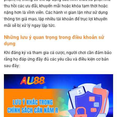
thu hồi các ưu đãi, khuyến mãi hoặc khóa tạm thời hoặc
nặng hơn là vĩnh viễn. Các hành vi gian lận như sử dụng
thông tin giả mạo, lập nhiều tài khoản để trục lợi khuyến
mãi sẽ bị xử lý ngay lập tức.
Những lưu ý quan trọng trong điều khoản sử
dụng
Khi đăng ký và tham gia cá cược, người chơi cần đảm bảo
rằng họ đáp ứng đầy đủ các yêu cầu và điều kiện cơ bản
sau đây: