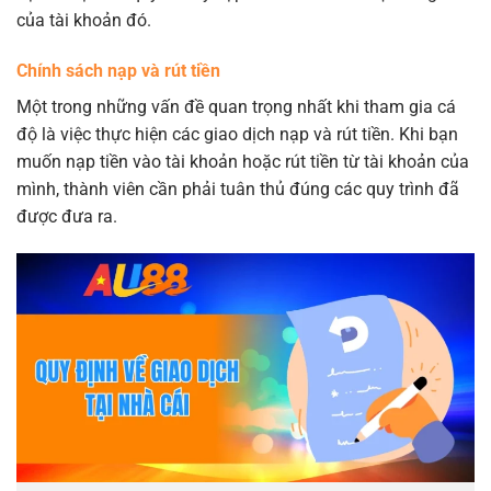
của tài khoản đó.
Chính sách nạp và rút tiền
Một trong những vấn đề quan trọng nhất khi tham gia cá
độ là việc thực hiện các giao dịch nạp và rút tiền. Khi bạn
muốn nạp tiền vào tài khoản hoặc rút tiền từ tài khoản của
mình, thành viên cần phải tuân thủ đúng các quy trình đã
được đưa ra.