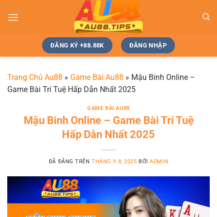
Chuyển
đến
nội
dung
ĐĂNG KÝ +88.88K
ĐĂNG NHẬP
Trang Chủ Au88
»
Game Bài Au88
»
Mậu Binh Online –
Game Bài Trí Tuệ Hấp Dẫn Nhất 2025
GAME BÀI AU88
Mậu Binh Online – Game Bài Trí Tuệ
Hấp Dẫn Nhất 2025
ĐÃ ĐĂNG TRÊN
THÁNG 9 8, 2025
BỞI
ADMIN