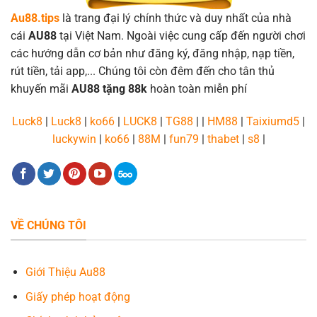
Au88.tips
là trang đại lý chính thức và duy nhất của nhà
cái
AU88
tại Việt Nam. Ngoài việc cung cấp đến người chơi
các hướng dẫn cơ bản như đăng ký, đăng nhập, nạp tiền,
rút tiền, tải app,... Chúng tôi còn đêm đến cho tân thủ
khuyến mãi
AU88 tặng 88k
hoàn toàn miễn phí
Luck8
|
Luck8
|
ko66
|
LUCK8
|
TG88
| |
HM88
|
Taixiumd5
|
luckywin
|
ko66
|
88M
|
fun79
|
thabet
|
s8
|
VỀ CHÚNG TÔI
Giới Thiệu Au88
Giấy phép hoạt động