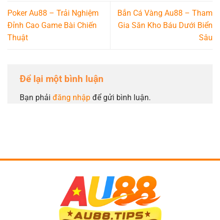
Poker Au88 – Trải Nghiệm
Bắn Cá Vàng Au88 – Tham
Đỉnh Cao Game Bài Chiến
Gia Săn Kho Báu Dưới Biển
Thuật
Sâu
Để lại một bình luận
Bạn phải
đăng nhập
để gửi bình luận.