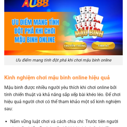
Ưu điểm mang tính đột phá khi chơi mậu binh online
Kinh nghiệm chơi mậu binh online hiệu quả
Mậu binh được nhiều người yêu thích khi chơi online bởi
tính chiến thuật và khả năng sắp xếp bài khéo léo. Để chơi
hiệu quả người chơi có thể tham khảo một số kinh nghiệm
sau:
Nắm vững luật chơi và cách chia chi: Trước tiên người