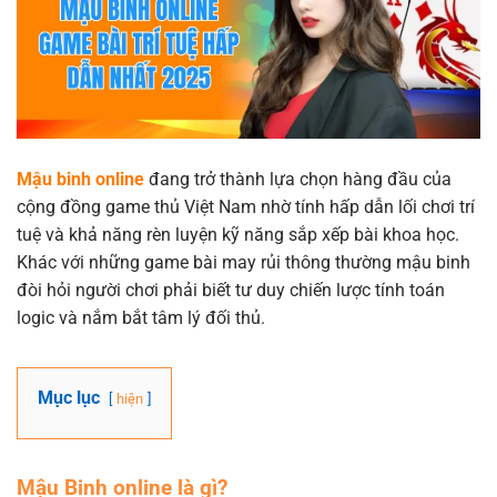
Mậu binh online
đang trở thành lựa chọn hàng đầu của
cộng đồng game thủ Việt Nam nhờ tính hấp dẫn lối chơi trí
tuệ và khả năng rèn luyện kỹ năng sắp xếp bài khoa học.
Khác với những game bài may rủi thông thường mậu binh
đòi hỏi người chơi phải biết tư duy chiến lược tính toán
logic và nắm bắt tâm lý đối thủ.
Mục lục
hiện
Mậu Binh online là gì?